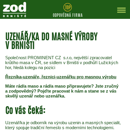
ODPOVĚDNÁ FIRMA
UZENÁŘ/KA DO MASNÉ VÝROBY
V BRNIŠTI
Společnost PROMINENT CZ s.r.o, největší zpracovatel
krůtího masa v ČR, se sídlem v Brništi v podhůří Lužických
hor, hledá kolegu na pozici
Řezníka-uzenáře, řeznici-uzenářku pro masnou výrobu
Máte rád/a maso a rád/a maso připravujete? Jste zručný
a zodpovědný? Pojďte pracovat k nám a stane se z vás
skvělý uzenář nebo uzenářka.
Co vás čeká:
Uzenář/ka je odborník na výrobu uzenin a masných specialit,
který spojuje tradiční řemeslo s moderními technologiemi.