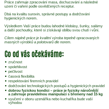
Práce zahrnuje zpracování masa, dochucování a následné
uzení či vaření podle osvědčených receptur.
Dbá na kvalitu surovin, správné postupy a dodržování
hygienických norem.
Výsledkem Vaší práce budou lahodné klobásy, šunky, salámy
a další pochoutky, které si získávají oblibu svou chutí i vůní.
Cílem náplně práce je kvalitní výroba tepelně opracovaných
masných výrobků a polotovarů dle norem.
Co od vás očekáváme:
zručnost
spolehlivost
pečlivost
časová flexibilita
respektování firemních pravidel
dodržování technologických postupů a hygienických pravidel
dobrou fyzickou kondici – práce je fyzicky náročnější
a zahrnuje pravidelnou manipulaci s břemeny nad 15 kg
vyučení v oboru uzenář/ka nebo kuchař/ka bude vaší
výhodou