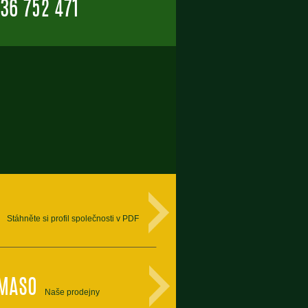
36 752 471
Stáhněte si profil společnosti v PDF
 MASO
Naše prodejny