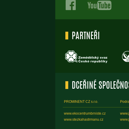
PARTNEŘI
DCEŘINÉ SPOLEČNO
PROMINENT CZ s.r.o.
Podra
www.ekocentrumbrniste.cz
www.
www.stezkahastrmanu.cz
www.j