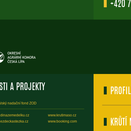
+420 7
STI A PROJEKTY
PROFIL
lský nadační fond ZOD
jdinazemedelku.cz
www.krutimaso.cz
KRŮTÍ
ezdeckastezka.cz
www.booking.com