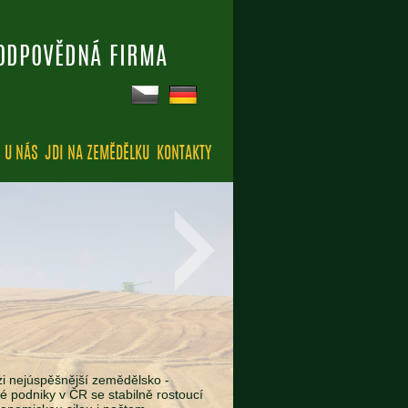
ODPOVĚDNÁ FIRMA
CS
DE
 U NÁS
JDI NA ZEMĚDĚLKU
KONTAKTY
i nejúspěšnější zemědělsko -
é podniky v ČR se stabilně rostoucí