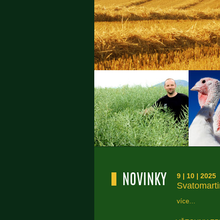
9 | 10 | 2025
NOVINKY
Svatomarti
více…