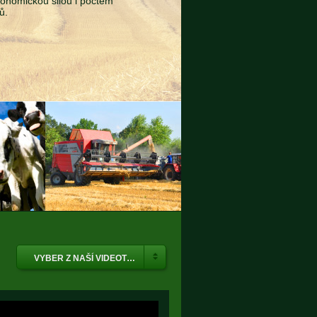
konomickou silou i počtem
ů.
VYBER Z NAŠÍ VIDEOTÉKY