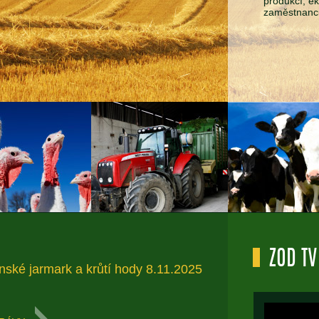
produkcí, e
zaměstnanc
ZOD TV
nské jarmark a krůtí hody 8.11.2025