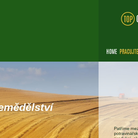
HOME
PRACUJTE
emědělství
Patříme mez
potravinářsk